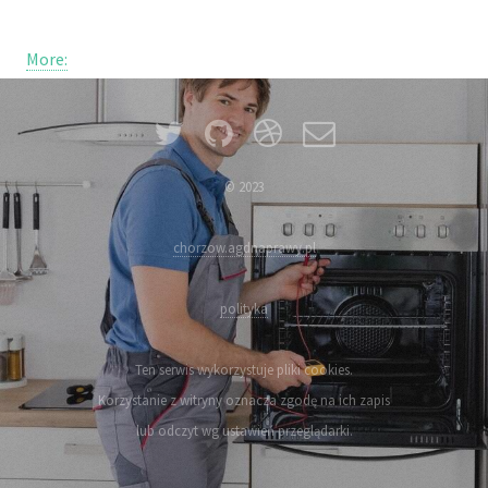
More:
© 2023
chorzow.agdnaprawy.pl
polityka
Ten serwis wykorzystuje pliki cookies.
Korzystanie z witryny oznacza zgodę na ich zapis
lub odczyt wg ustawień przeglądarki.