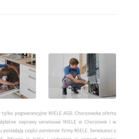
 tylko pogwarancyjne MIELE AGD. Chorzowska oferta
odpłatne naprawy serwisowe MIELE w Chorzowie i w
 posiadają części zamienne firmy MIELE. Serwisanci z
E. Oferują je tylko i wyłącznie w ramach napraw