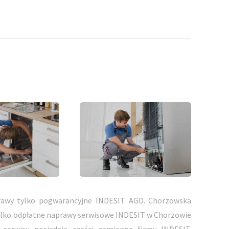
awy tylko pogwarancyjne INDESIT AGD. Chorzowska
ylko odpłatne naprawy serwisowe INDESIT w Chorzowie
 serwisu posiadają części zamienne firmy INDESIT.